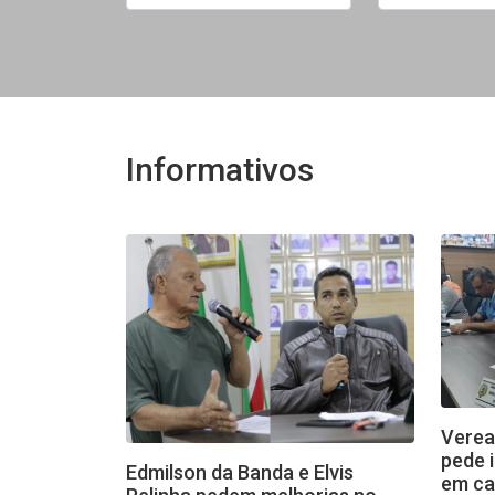
Informativos
Verea
pede 
Edmilson da Banda e Elvis
em ca