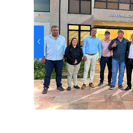
ne
nto