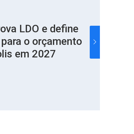
 Nona pede Wi-Fi
 posto de saúde de
ta